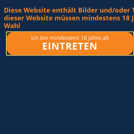
Diese Website enthält Bilder und/oder 
dieser Website müssen mindestens 18 Jah
Wahl
Ich bin mindestens 18 Jahre alt
EINTRETEN
CTUELLEMENT PRÉSENT
GALERIE
CONTACTE
Hanna
22.09.
- 28.09.2025